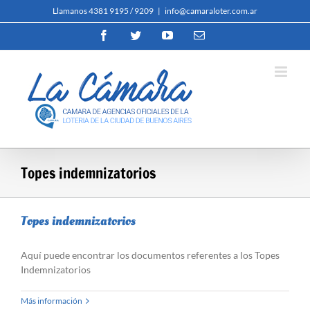
Skip
Llamanos 4381 9195 / 9209
|
info@camaraloter.com.ar
to
Facebook
Twitter
YouTube
Email
content
Topes indemnizatorios
Topes indemnizatorios
Aquí puede encontrar los documentos referentes a los Topes
Indemnizatorios
Más información