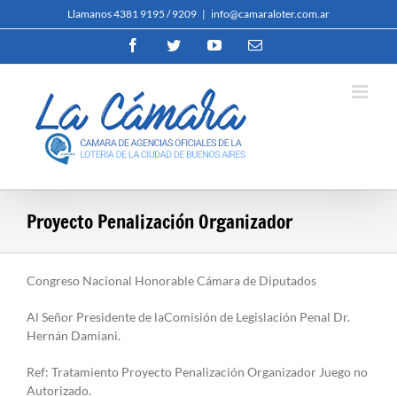
Skip
Llamanos 4381 9195 / 9209
|
info@camaraloter.com.ar
to
Facebook
Twitter
YouTube
Email
content
Proyecto Penalización Organizador
Congreso Nacional Honorable Cámara de Diputados
Al Señor Presidente de laComisión de Legislación Penal Dr.
Hernán Damiani.
Ref: Tratamiento Proyecto Penalización Organizador Juego no
Autorizado.