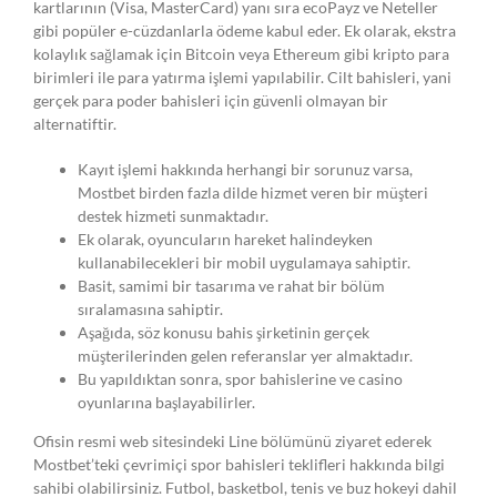
kartlarının (Visa, MasterCard) yanı sıra ecoPayz ve Neteller
gibi popüler e-cüzdanlarla ödeme kabul eder. Ek olarak, ekstra
kolaylık sağlamak için Bitcoin veya Ethereum gibi kripto para
birimleri ile para yatırma işlemi yapılabilir. Cilt bahisleri, yani
gerçek para poder bahisleri için güvenli olmayan bir
alternatiftir.
Kayıt işlemi hakkında herhangi bir sorunuz varsa,
Mostbet birden fazla dilde hizmet veren bir müşteri
destek hizmeti sunmaktadır.
Ek olarak, oyuncuların hareket halindeyken
kullanabilecekleri bir mobil uygulamaya sahiptir.
Basit, samimi bir tasarıma ve rahat bir bölüm
sıralamasına sahiptir.
Aşağıda, söz konusu bahis şirketinin gerçek
müşterilerinden gelen referanslar yer almaktadır.
Bu yapıldıktan sonra, spor bahislerine ve casino
oyunlarına başlayabilirler.
Ofisin resmi web sitesindeki Line bölümünü ziyaret ederek
Mostbet’teki çevrimiçi spor bahisleri teklifleri hakkında bilgi
sahibi olabilirsiniz. Futbol, basketbol, tenis ve buz hokeyi dahil