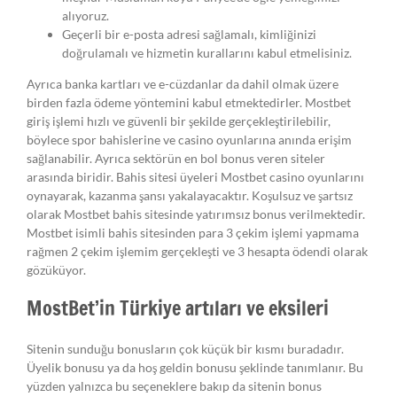
alıyoruz.
Geçerli bir e-posta adresi sağlamalı, kimliğinizi
doğrulamalı ve hizmetin kurallarını kabul etmelisiniz.
Ayrıca banka kartları ve e-cüzdanlar da dahil olmak üzere
birden fazla ödeme yöntemini kabul etmektedirler. Mostbet
giriş işlemi hızlı ve güvenli bir şekilde gerçekleştirilebilir,
böylece spor bahislerine ve casino oyunlarına anında erişim
sağlanabilir. Ayrıca sektörün en bol bonus veren siteler
arasında biridir. Bahis sitesi üyeleri Mostbet casino oyunlarını
oynayarak, kazanma şansı yakalayacaktır. Koşulsuz ve şartsız
olarak Mostbet bahis sitesinde yatırımsız bonus verilmektedir.
Mostbet isimli bahis sitesinden para 3 çekim işlemi yapmama
rağmen 2 çekim işlemim gerçekleşti ve 3 hesapta ödendi olarak
gözüküyor.
MostBet’in Türkiye artıları ve eksileri
Sitenin sunduğu bonusların çok küçük bir kısmı buradadır.
Üyelik bonusu ya da hoş geldin bonusu şeklinde tanımlanır. Bu
yüzden yalnızca bu seçeneklere bakıp da sitenin bonus