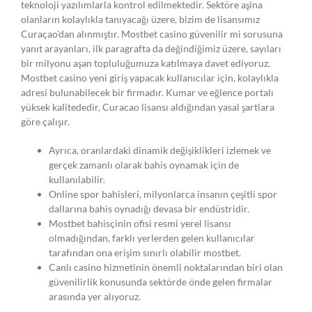
teknoloji yazılımlarla kontrol edilmektedir. Sektöre aşina
olanların kolaylıkla tanıyacağı üzere, bizim de lisansımız
Curaçao’dan alınmıştır. Mostbet casino güvenilir mi sorusuna
yanıt arayanları, ilk paragrafta da değindiğimiz üzere, sayıları
bir milyonu aşan topluluğumuza katılmaya davet ediyoruz.
Mostbet casino yeni giriş yapacak kullanıcılar için, kolaylıkla
adresi bulunabilecek bir firmadır. Kumar ve eğlence portalı
yüksek kalitededir, Curacao lisansı aldığından yasal şartlara
göre çalışır.
Ayrıca, oranlardaki dinamik değişiklikleri izlemek ve
gerçek zamanlı olarak bahis oynamak için de
kullanılabilir.
Online spor bahisleri, milyonlarca insanın çeşitli spor
dallarına bahis oynadığı devasa bir endüstridir.
Mostbet bahisçinin ofisi resmi yerel lisansı
olmadığından, farklı yerlerden gelen kullanıcılar
tarafından ona erişim sınırlı olabilir mostbet.
Canlı casino hizmetinin önemli noktalarından biri olan
güvenilirlik konusunda sektörde önde gelen firmalar
arasında yer alıyoruz.