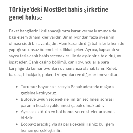
Türkiye’deki MostBet bahis şirketine
genel bakışе
Fakat hangilerini kullanacağımıza karar verme kısmında da
bazı elzem dinamikler vardır. Bir milyondan fazla üyesinin
olması ciddi bir avantajdır. Hem kazandırdığı bahislerle hem de
yaptığı sorunsuz ödemelerle dikkat çeker. Ayrıca, kapsamlı ve
sayısı fazla canlı bahis seçenekleri ile de eşsiz bir site olduğunu
ispat eder. Canlı casino bölümü, canlı oyuncularla para
karşılığında kumar oyunları oynamanıza olanak tanır. Rulet,
bakara, blackjack, poker, TV oyunları ve diğerleri mevcuttur.
Turumuz boyunca sırasıyla Panak adasında mağara
gezisine katılıyoruz.
Bütçeye uygun seçenek ile limitin seçilmesi sonrası
paranın hesaba yüklenmesi çabuk olmaktadır.
Ayrıca sektörün en bol bonus veren siteler arasında
biridir.
Ecopayz aracılığıyla da para çekebilirsiniz; bu işlem
hemen gerçekleştirilir.