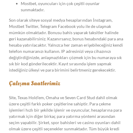
Mostbet, oyuncuları için çok çeşitli oyunlar
sunmaktadır.
Son olarak siteye sosyal medya hesaplarından İnstagram,
Mostbet Twitter, Telegram Facebook yolu ile de ulaşmak
mümkün olmaktadır. Bonusu bahis yaparak taksitler halinde
geri kazanabilirsiniz. Kazanırsanız, bonus hesabındaki para ana
hesaba yatırılacaktır. Yalnızca her zaman erişebileceğiniz kendi
telefon numaranızı kullanın. IP adresinizi veya cihazınızı
değiştirdiğinizde, anlaşmazlıkları çözmek için bu numaraya sık
sık bir kod gönderilecektir. Kayıt sırasında işlem yapmak
istediğiniz ülkeyi ve para birimini belirtmeniz gerekecektir.
Çalışma Saatlerimiz
Site, Texas Hold’em, Omaha ve Seven Card Stud dahil olmak
üzere çeşitli farklı poker çeşitlerine sahiptir. Para çekme
işlemleri hızlı bir şekilde işlenir ve oyuncular, hesaplarına para
yatırmak için diğer birkaç para yatırma yöntemi arasından
seçim yapabilir. Şirket, spor bahisleri ve casino oyunları dahil
olmak üzere çeşitli seçenekler sunmaktadır. Tüm büyük kredi