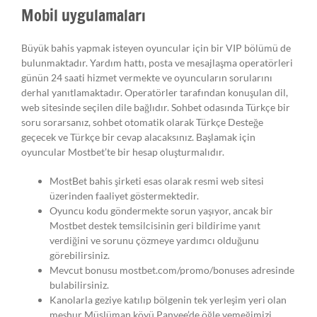
Mobil uygulamaları
Büyük bahis yapmak isteyen oyuncular için bir VIP bölümü de
bulunmaktadır. Yardım hattı, posta ve mesajlaşma operatörleri
günün 24 saati hizmet vermekte ve oyuncuların sorularını
derhal yanıtlamaktadır. Operatörler tarafından konuşulan dil,
web sitesinde seçilen dile bağlıdır. Sohbet odasında Türkçe bir
soru sorarsanız, sohbet otomatik olarak Türkçe Desteğe
geçecek ve Türkçe bir cevap alacaksınız. Başlamak için
oyuncular Mostbet’te bir hesap oluşturmalıdır.
MostBet bahis şirketi esas olarak resmi web sitesi
üzerinden faaliyet göstermektedir.
Oyuncu kodu göndermekte sorun yaşıyor, ancak bir
Mostbet destek temsilcisinin geri bildirime yanıt
verdiğini ve sorunu çözmeye yardımcı olduğunu
görebilirsiniz.
Mevcut bonusu mostbet.com/promo/bonuses adresinde
bulabilirsiniz.
Kanolarla geziye katılıp bölgenin tek yerleşim yeri olan
meşhur Müslüman köyü Panyee’de öğle yemeğimizi