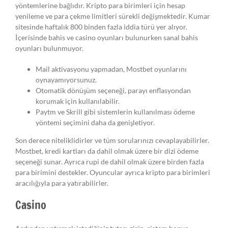
yöntemlerine bağlıdır. Kripto para birimleri için hesap
yenileme ve para çekme limitleri sürekli değişmektedir. Kumar
sitesinde haftalık 800 binden fazla iddia türü yer alıyor.
İçerisinde bahis ve casino oyunları bulunurken sanal bahis
oyunları bulunmuyor.
Mail aktivasyonu yapmadan, Mostbet oyunlarını
oynayamıyorsunuz.
Otomatik dönüşüm seçeneği, parayı enflasyondan
korumak için kullanılabilir.
Paytm ve Skrill gibi sistemlerin kullanılması ödeme
yöntemi seçimini daha da genişletiyor.
Son derece niteliklidirler ve tüm sorularınızı cevaplayabilirler.
Mostbet, kredi kartları da dahil olmak üzere bir dizi ödeme
seçeneği sunar. Ayrıca rupi de dahil olmak üzere birden fazla
para birimini destekler. Oyuncular ayrıca kripto para birimleri
aracılığıyla para yatırabilirler.
Casino